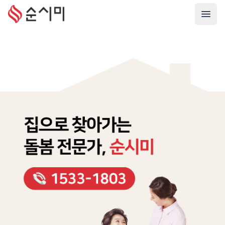
순시미앱소개
캐릭터소개