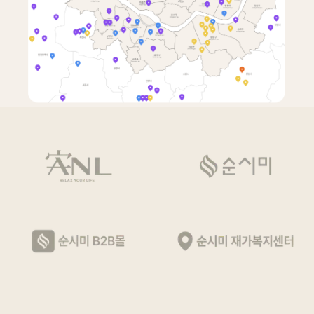
안앤락 홈페이지
홈으로
순시미 B2B몰
순시미재가복지센터
전화상담
1533-1803